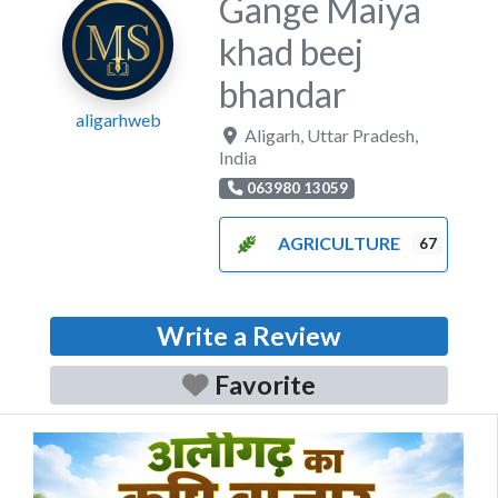
Gange Maiya
khad beej
bhandar
aligarhweb
Aligarh
,
Uttar Pradesh
,
India
063980 13059
AGRICULTURE
67
Write a Review
Favorite