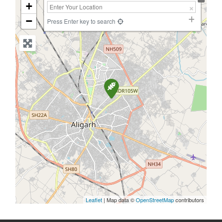
+
−
Press Enter key to search
Leaflet
| Map data ©
OpenStreetMap
contributors