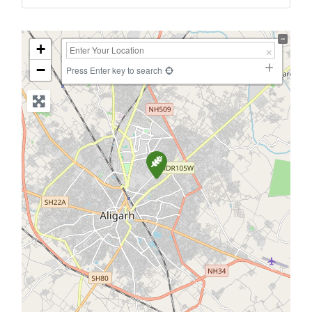
+
−
Press Enter key to search