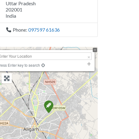
Uttar Pradesh
202001
India
Phone:
097597 61636
+
−
ress Enter key to search