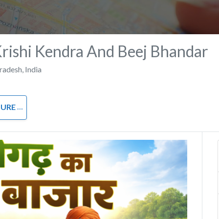
Krishi Kendra And Beej Bhandar
Pradesh
,
India
TURE