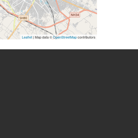
Leaflet
| Map data ©
OpenStreetMap
contributors