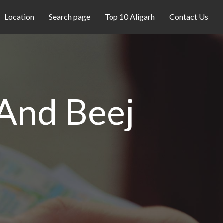
Location
Search page
Top 10 Aligarh
Contact Us
 And Beej