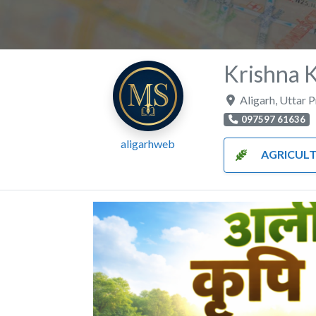
Krishna 
Aligarh
,
Uttar 
097597 61636
aligarhweb
AGRICUL